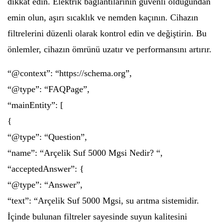
dikkat edin. Elektrik bağlantılarının güvenli olduğundan
emin olun, aşırı sıcaklık ve nemden kaçının. Cihazın
filtrelerini düzenli olarak kontrol edin ve değiştirin. Bu
önlemler, cihazın ömrünü uzatır ve performansını artırır.
“@context”: “https://schema.org”,
“@type”: “FAQPage”,
“mainEntity”: [
{
“@type”: “Question”,
“name”: “Arçelik Suf 5000 Mgsi Nedir? “,
“acceptedAnswer”: {
“@type”: “Answer”,
“text”: “Arçelik Suf 5000 Mgsi, su arıtma sistemidir.
İçinde bulunan filtreler sayesinde suyun kalitesini