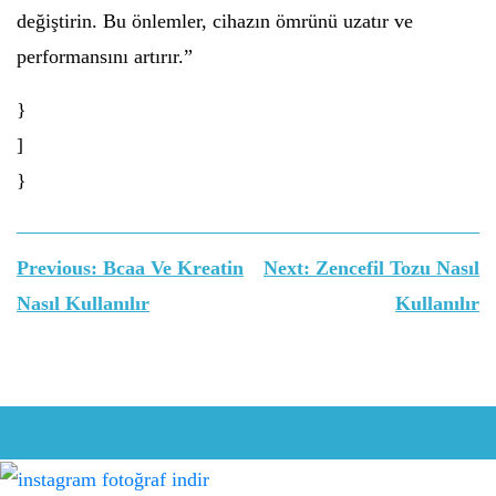
değiştirin. Bu önlemler, cihazın ömrünü uzatır ve
performansını artırır.”
}
]
}
Yazı
Previous:
Bcaa Ve Kreatin
Next:
Zencefil Tozu Nasıl
gezinmesi
Nasıl Kullanılır
Kullanılır