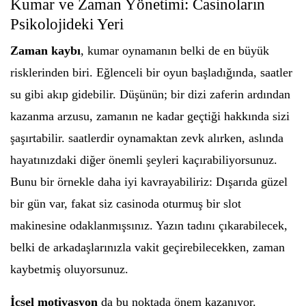
Kumar ve Zaman Yönetimi: Casinoların
Psikolojideki Yeri
Zaman kaybı
, kumar oynamanın belki de en büyük
risklerinden biri. Eğlenceli bir oyun başladığında, saatler
su gibi akıp gidebilir. Düşünün; bir dizi zaferin ardından
kazanma arzusu, zamanın ne kadar geçtiği hakkında sizi
şaşırtabilir. saatlerdir oynamaktan zevk alırken, aslında
hayatınızdaki diğer önemli şeyleri kaçırabiliyorsunuz.
Bunu bir örnekle daha iyi kavrayabiliriz: Dışarıda güzel
bir gün var, fakat siz casinoda oturmuş bir slot
makinesine odaklanmışsınız. Yazın tadını çıkarabilecek,
belki de arkadaşlarınızla vakit geçirebilecekken, zaman
kaybetmiş oluyorsunuz.
İçsel motivasyon
da bu noktada önem kazanıyor.