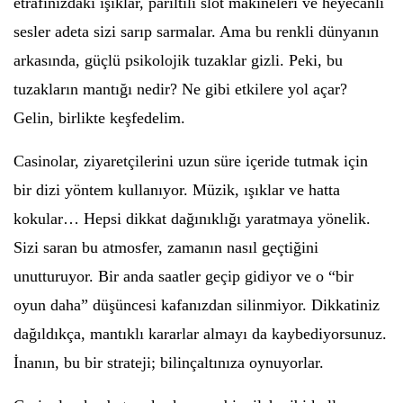
etrafınızdaki ışıklar, parıltılı slot makineleri ve heyecanlı
sesler adeta sizi sarıp sarmalar. Ama bu renkli dünyanın
arkasında, güçlü psikolojik tuzaklar gizli. Peki, bu
tuzakların mantığı nedir? Ne gibi etkilere yol açar?
Gelin, birlikte keşfedelim.
Casinolar, ziyaretçilerini uzun süre içeride tutmak için
bir dizi yöntem kullanıyor. Müzik, ışıklar ve hatta
kokular… Hepsi dikkat dağınıklığı yaratmaya yönelik.
Sizi saran bu atmosfer, zamanın nasıl geçtiğini
unutturuyor. Bir anda saatler geçip gidiyor ve o “bir
oyun daha” düşüncesi kafanızdan silinmiyor. Dikkatiniz
dağıldıkça, mantıklı kararlar almayı da kaybediyorsunuz.
İnanın, bu bir strateji; bilinçaltınıza oynuyorlar.