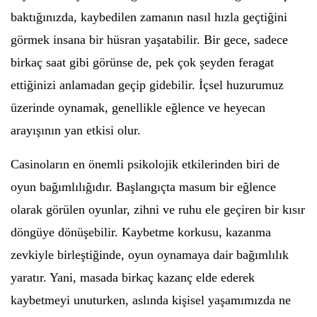
baktığınızda, kaybedilen zamanın nasıl hızla geçtiğini
görmek insana bir hüsran yaşatabilir. Bir gece, sadece
birkaç saat gibi görünse de, pek çok şeyden feragat
ettiğinizi anlamadan geçip gidebilir. İçsel huzurumuz
üzerinde oynamak, genellikle eğlence ve heyecan
arayışının yan etkisi olur.
Casinoların en önemli psikolojik etkilerinden biri de
oyun bağımlılığıdır. Başlangıçta masum bir eğlence
olarak görülen oyunlar, zihni ve ruhu ele geçiren bir kısır
döngüye dönüşebilir. Kaybetme korkusu, kazanma
zevkiyle birleştiğinde, oyun oynamaya dair bağımlılık
yaratır. Yani, masada birkaç kazanç elde ederek
kaybetmeyi unuturken, aslında kişisel yaşamımızda ne