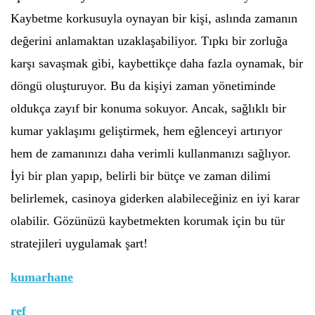
Kaybetme korkusuyla oynayan bir kişi, aslında zamanın
değerini anlamaktan uzaklaşabiliyor. Tıpkı bir zorluğa
karşı savaşmak gibi, kaybettikçe daha fazla oynamak, bir
döngü oluşturuyor. Bu da kişiyi zaman yönetiminde
oldukça zayıf bir konuma sokuyor. Ancak, sağlıklı bir
kumar yaklaşımı geliştirmek, hem eğlenceyi artırıyor
hem de zamanınızı daha verimli kullanmanızı sağlıyor.
İyi bir plan yapıp, belirli bir bütçe ve zaman dilimi
belirlemek, casinoya giderken alabileceğiniz en iyi karar
olabilir. Gözünüzü kaybetmekten korumak için bu tür
stratejileri uygulamak şart!
kumarhane
ref