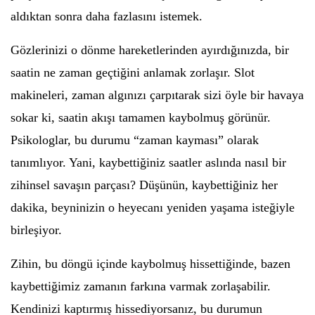
aldıktan sonra daha fazlasını istemek.
Gözlerinizi o dönme hareketlerinden ayırdığınızda, bir
saatin ne zaman geçtiğini anlamak zorlaşır. Slot
makineleri, zaman algınızı çarpıtarak sizi öyle bir havaya
sokar ki, saatin akışı tamamen kaybolmuş görünür.
Psikologlar, bu durumu “zaman kayması” olarak
tanımlıyor. Yani, kaybettiğiniz saatler aslında nasıl bir
zihinsel savaşın parçası? Düşünün, kaybettiğiniz her
dakika, beyninizin o heyecanı yeniden yaşama isteğiyle
birleşiyor.
Zihin, bu döngü içinde kaybolmuş hissettiğinde, bazen
kaybettiğimiz zamanın farkına varmak zorlaşabilir.
Kendinizi kaptırmış hissediyorsanız, bu durumun