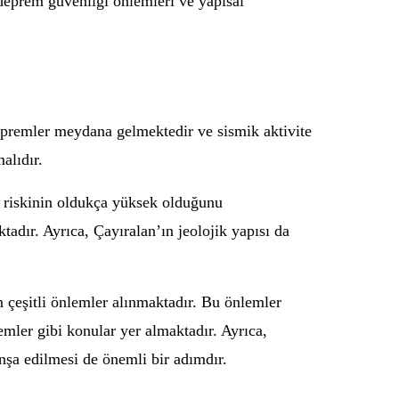
 deprem güvenliği önlemleri ve yapısal
 depremler meydana gelmektedir ve sismik aktivite
alıdır.
m riskinin oldukça yüksek olduğunu
tadır. Ayrıca, Çayıralan’ın jeolojik yapısı da
n çeşitli önlemler alınmaktadır. Bu önlemler
emler gibi konular yer almaktadır. Ayrıca,
nşa edilmesi de önemli bir adımdır.