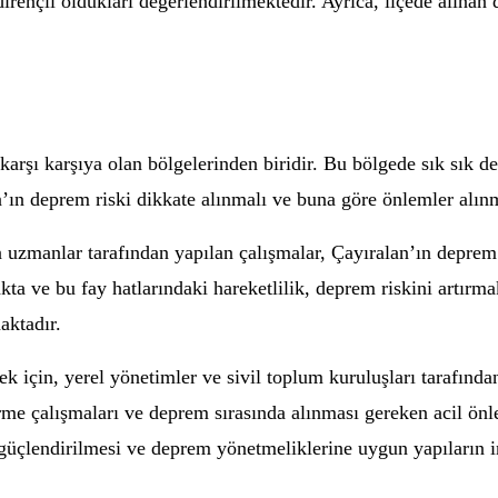
irençli oldukları değerlendirilmektedir. Ayrıca, ilçede alınan
 karşı karşıya olan bölgelerinden biridir. Bu bölgede sık sık
’ın deprem riski dikkate alınmalı ve buna göre önlemler alınm
 uzmanlar tarafından yapılan çalışmalar, Çayıralan’ın depre
ta ve bu fay hatlarındaki hareketlilik, deprem riskini artırmak
aktadır.
 için, yerel yönetimler ve sivil toplum kuruluşları tarafında
rme çalışmaları ve deprem sırasında alınması gereken acil önl
güçlendirilmesi ve deprem yönetmeliklerine uygun yapıların i