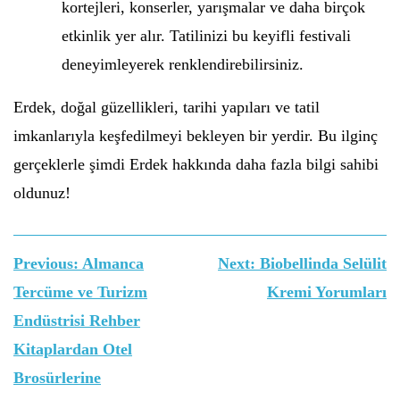
kortejleri, konserler, yarışmalar ve daha birçok
etkinlik yer alır. Tatilinizi bu keyifli festivali
deneyimleyerek renklendirebilirsiniz.
Erdek, doğal güzellikleri, tarihi yapıları ve tatil
imkanlarıyla keşfedilmeyi bekleyen bir yerdir. Bu ilginç
gerçeklerle şimdi Erdek hakkında daha fazla bilgi sahibi
oldunuz!
Yazı
Previous:
Almanca
Next:
Biobellinda Selülit
gezinmesi
Tercüme ve Turizm
Kremi Yorumları
Endüstrisi Rehber
Kitaplardan Otel
Brosürlerine