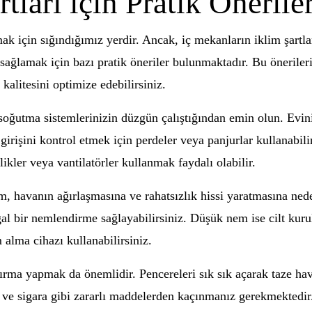
tları için Pratik Önerile
ak için sığındığımız yerdir. Ancak, iç mekanların iklim şart
nı sağlamak için bazı pratik öneriler bulunmaktadır. Bu önerile
kalitesini optimize edebilirsiniz.
e soğutma sistemlerinizin düzgün çalıştığından emin olun. Evin
 girişini kontrol etmek için perdeler veya panjurlar kullanabil
kler veya vantilatörler kullanmak faydalı olabilir.
 havanın ağırlaşmasına ve rahatsızlık hissi yaratmasına nede
doğal bir nemlendirme sağlayabilirsiniz. Düşük nem ise cilt ku
 alma cihazı kullanabilirsiniz.
ırma yapmak da önemlidir. Pencereleri sık sık açarak taze hava
ri ve sigara gibi zararlı maddelerden kaçınmanız gerekmektedir