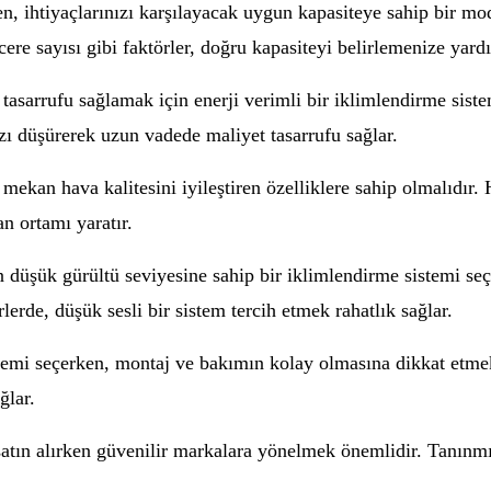
n, ihtiyaçlarınızı karşılayacak uygun kapasiteye sahip bir m
re sayısı gibi faktörler, doğru kapasiteyi belirlemenize yardı
i tasarrufu sağlamak için enerji verimli bir iklimlendirme sis
nızı düşürerek uzun vadede maliyet tasarrufu sağlar.
 mekan hava kalitesini iyileştiren özelliklere sahip olmalıdır.
an ortamı yaratır.
n düşük gürültü seviyesine sahip bir iklimlendirme sistemi se
lerde, düşük sesli bir sistem tercih etmek rahatlık sağlar.
temi seçerken, montaj ve bakımın kolay olmasına dikkat etmek
ğlar.
atın alırken güvenilir markalara yönelmek önemlidir. Tanınmış