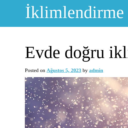
Skip
İklimlendirme
to
content
Evde doğru ikl
Posted on
Ağustos 5, 2023
by
admin