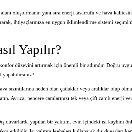
lanı oluşturmanın yanı sıra enerji tasarrufu ve hava kalitesin
urarak, ihtiyaçlarınıza en uygun iklimlendirme sistemi seçim
.
sıl Yapılır?
 konfor düzeyini artırmak için önemli bir adımdır. Doğru uygul
ıl yapabilirsiniz?
Hava sızıntılarına neden olan çatlaklar veya aralıklar olup olm
patın. Ayrıca, pencere camlarınızı tek veya çift camlı enerji v
ş duvarlarda yapılan bir yalıtım, evin içindeki ısı kaybını önle
 etkilidir. Isı yalıtım levhaları kullanarak dış duvarları kap