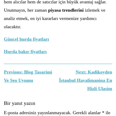
hem alıcılar hem de satıcılar için büyük avantaj sağlar.
Unutmayın, her zaman
piyasa trendlerini
izlemek ve
analiz etmek, en iyi kararları vermenize yardımcı
olacaktır.
Güncel hurda fiyatları
Hurda bakır fiyatları
Yazı
Previous:
Blog Tasarimi
Next:
Kadikoyden
gezinmesi
Ve Seo Uyumu
İstanbul Havalimanina En
Hizli Ulasim
Bir yanıt yazın
E-posta adresiniz yayınlanmayacak.
Gerekli alanlar
*
ile