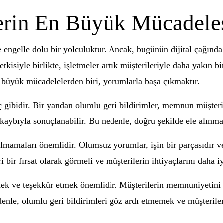
erin En Büyük Mücadele
e engelle dolu bir yolculuktur. Ancak, bugünün dijital çağında
isiyle birlikte, işletmeler artık müşterileriyle daha yakın bir
n büyük mücadelelerden biri, yorumlarla başa çıkmaktır.
ıç gibidir. Bir yandan olumlu geri bildirimler, memnun müşteril
 kaybıyla sonuçlanabilir. Bu nedenle, doğru şekilde ele alınm
sel almamaları önemlidir. Olumsuz yorumlar, işin bir parçası
ri bir fırsat olarak görmeli ve müşterilerin ihtiyaçlarını daha 
 ve teşekkür etmek önemlidir. Müşterilerin memnuniyetini ifa
denle, olumlu geri bildirimleri göz ardı etmemek ve müşteriler