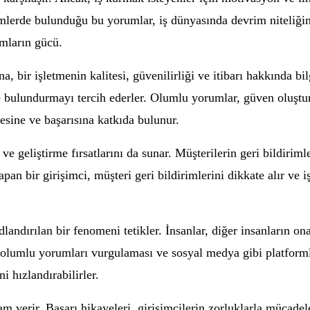
imlerde bulunduğu bu yorumlar, iş dünyasında devrim niteliğind
umların gücü.
a, bir işletmenin kalitesi, güvenilirliği ve itibarı hakkında bi
 bulundurmayı tercih ederler. Olumlu yorumlar, güven oluştur
sine ve başarısına katkıda bulunur.
e geliştirme fırsatlarını da sunar. Müşterilerin geri bildiriml
yapan bir girişimci, müşteri geri bildirimlerini dikkate alır ve i
landırılan bir fenomeni tetikler. İnsanlar, diğer insanların o
in olumlu yorumları vurgulaması ve sosyal medya gibi platform
i hızlandırabilirler.
 verir. Başarı hikayeleri, girişimcilerin zorluklarla mücadele