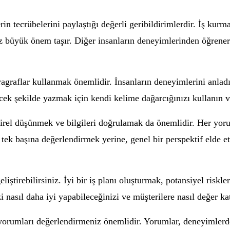
in tecrübelerini paylaştığı değerli geribildirimlerdir. İş kurm
z büyük önem taşır. Diğer insanların deneyimlerinden öğrenere
agraflar kullanmak önemlidir. İnsanların deneyimlerini anladı
ek şekilde yazmak için kendi kelime dağarcığınızı kullanın ve
ştirel düşünmek ve bilgileri doğrulamak da önemlidir. Her yor
k başına değerlendirmek yerine, genel bir perspektif elde et
liştirebilirsiniz. İyi bir iş planı oluşturmak, potansiyel riskl
i nasıl daha iyi yapabileceğinizi ve müşterilere nasıl değer kat
yorumları değerlendirmeniz önemlidir. Yorumlar, deneyimlerd