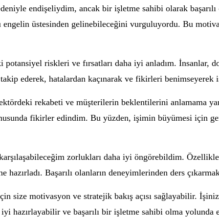
deniyle endişeliydim, ancak bir işletme sahibi olarak başarılı
lü engelin üstesinden gelinebileceğini vurguluyordu. Bu motiva
potansiyel riskleri ve fırsatları daha iyi anladım. İnsanlar,
takip ederek, hatalardan kaçınarak ve fikirleri benimseyerek
sektördeki rekabeti ve müşterilerin beklentilerini anlamama y
nusunda fikirler edindim. Bu yüzden, işimin büyümesi için ge
arşılaşabileceğim zorlukları daha iyi öngörebildim. Özellikl
rine hazırladı. Başarılı olanların deneyimlerinden ders çıkarma
çin size motivasyon ve stratejik bakış açısı sağlayabilir. İşi
yi hazırlayabilir ve başarılı bir işletme sahibi olma yolunda e