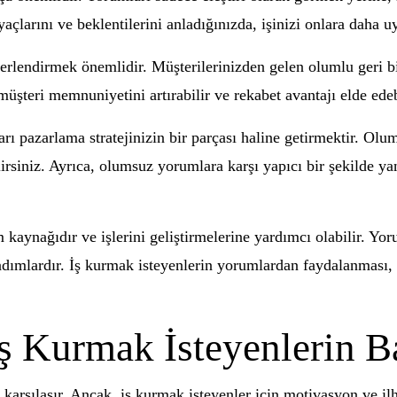
çlarını ve beklentilerini anladığınızda, işinizi onlara daha uy
erlendirmek önemlidir. Müşterilerinizden gelen olumlu geri bil
üşteri memnuniyetini artırabilir ve rekabet avantajı elde edeb
rı pazarlama stratejinizin bir parçası haline getirmektir. Olu
irsiniz. Ayrıca, olumsuz yorumlara karşı yapıcı bir şekilde yan
m kaynağıdır ve işlerini geliştirmelerine yardımcı olabilir. Y
dımlardır. İş kurmak isteyenlerin yorumlardan faydalanması, 
ş Kurmak İsteyenlerin Ba
a karşılaşır. Ancak, iş kurmak isteyenler için motivasyon ve i