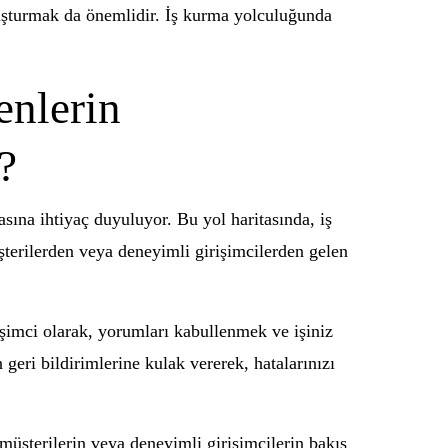
oluşturmak da önemlidir. İş kurma yolculuğunda
enlerin
?
asına ihtiyaç duyuluyor. Bu yol haritasında, iş
şterilerden veya deneyimli girişimcilerden gelen
rişimci olarak, yorumları kabullenmek ve işiniz
geri bildirimlerine kulak vererek, hatalarınızı
müşterilerin veya deneyimli girişimcilerin bakış