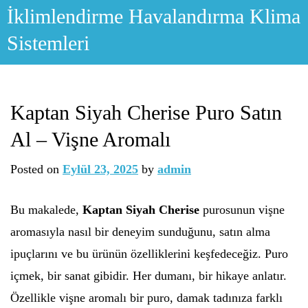
Skip
İklimlendirme Havalandırma Klima
to
Sistemleri
content
Kaptan Siyah Cherise Puro Satın
Al – Vişne Aromalı
Posted on
Eylül 23, 2025
by
admin
Bu makalede,
Kaptan Siyah Cherise
purosunun vişne
aromasıyla nasıl bir deneyim sunduğunu, satın alma
ipuçlarını ve bu ürünün özelliklerini keşfedeceğiz. Puro
içmek, bir sanat gibidir. Her dumanı, bir hikaye anlatır.
Özellikle vişne aromalı bir puro, damak tadınıza farklı