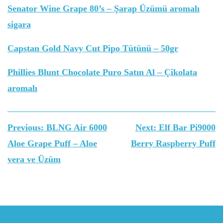
Senator Wine Grape 80’s – Şarap Üzümü aromalı
sigara
Capstan Gold Navy Cut Pipo Tütünü – 50gr
Phillies Blunt Chocolate Puro Satın Al – Çikolata
aromalı
Yazı
Previous:
BLNG Air 6000
Next:
Elf Bar Pi9000
gezinmesi
Aloe Grape Puff – Aloe
Berry Raspberry Puff
vera ve Üzüm