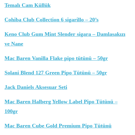
Temalı Cam Küllük
Cohiba Club Collection 6 sigarillo – 20’s
Keno Club Gum Mint Slender sigara – Damlasakızı
ve Nane
Mac Baren Vanilla Flake pipo tütünü – 50gr
Solani Blend 127 Green Pipo Tütünü – 50gr
Jack Daniels Aksesuar Seti
Mac Baren Halberg Yellow Label Pipo Tütünü –
100gr
Mac Baren Cube Gold Premium Pipo Tütünü