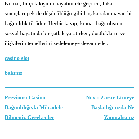
Kumar, birçok kişinin hayatını ele geçiren, fakat
sonuçları pek de düşünüldüğü gibi hoş karşılanmayan bir
bağımlılık türüdür. Herbir kayıp, kumar bağımlısının
sosyal hayatında bir çatlak yaratırken, dostlukların ve
ilişkilerin temellerini zedelemeye devam eder.
casino slot
bakınız
Yazı
Previous:
Casino
Next:
Zarar Etmeye
gezinmesi
Bağımlılığıyla Mücadele
Başladığınızda Ne
Bilmeniz Gerekenler
Yapmalısınız