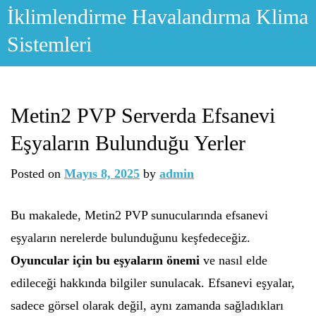
Skip
İklimlendirme Havalandırma Klima
to
Sistemleri
content
Metin2 PVP Serverda Efsanevi
Eşyaların Bulunduğu Yerler
Posted on
Mayıs 8, 2025
by
admin
Bu makalede, Metin2 PVP sunucularında efsanevi
eşyaların nerelerde bulunduğunu keşfedeceğiz.
Oyuncular için bu eşyaların önemi
ve nasıl elde
edileceği hakkında bilgiler sunulacak. Efsanevi eşyalar,
sadece görsel olarak değil, aynı zamanda sağladıkları