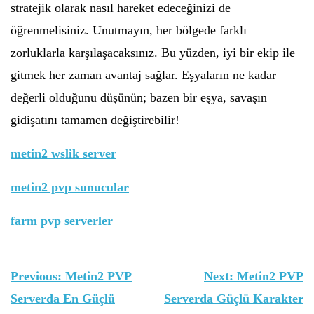
stratejik olarak nasıl hareket edeceğinizi de
öğrenmelisiniz. Unutmayın, her bölgede farklı
zorluklarla karşılaşacaksınız. Bu yüzden, iyi bir ekip ile
gitmek her zaman avantaj sağlar. Eşyaların ne kadar
değerli olduğunu düşünün; bazen bir eşya, savaşın
gidişatını tamamen değiştirebilir!
metin2 wslik server
metin2 pvp sunucular
farm pvp serverler
Yazı
Previous:
Metin2 PVP
Next:
Metin2 PVP
gezinmesi
Serverda En Güçlü
Serverda Güçlü Karakter