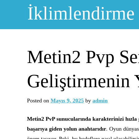
Skip
İklimlendirme
to
content
Metin2 Pvp Ser
Geliştirmenin 
Posted on
Mayıs 9, 2025
by
admin
Metin2 PvP sunucularında karakterinizi hızla 
başarıya giden yolun anahtarıdır
. Oyun dünyası
önem taşıyor. Peki, bu hedeflere nasıl ulaşabilirsin