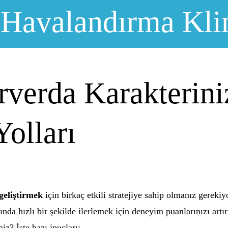
 Havalandırma Kli
verda Karakteriniz
Yolları
geliştirmek
için birkaç etkili stratejiye sahip olmanız gereki
nda hızlı bir şekilde ilerlemek için deneyim puanlarınızı a
iz? İşte bazı ipuçları: