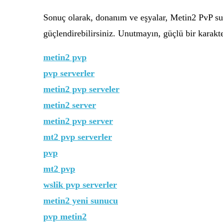
Sonuç olarak, donanım ve eşyalar, Metin2 PvP sun
güçlendirebilirsiniz. Unutmayın, güçlü bir karakte
metin2 pvp
pvp serverler
metin2 pvp serveler
metin2 server
metin2 pvp server
mt2 pvp serverler
pvp
mt2 pvp
wslik pvp serverler
metin2 yeni sunucu
pvp metin2