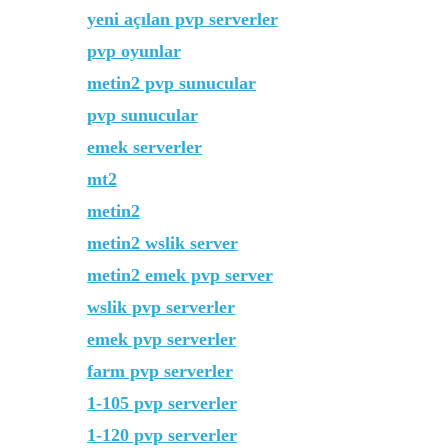
yeni açılan pvp serverler
pvp oyunlar
metin2 pvp sunucular
pvp sunucular
emek serverler
mt2
metin2
metin2 wslik server
metin2 emek pvp server
wslik pvp serverler
emek pvp serverler
farm pvp serverler
1-105 pvp serverler
1-120 pvp serverler