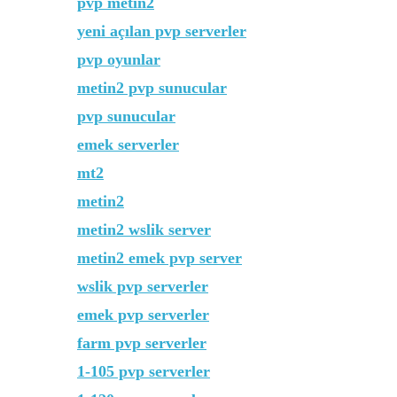
pvp metin2
yeni açılan pvp serverler
pvp oyunlar
metin2 pvp sunucular
pvp sunucular
emek serverler
mt2
metin2
metin2 wslik server
metin2 emek pvp server
wslik pvp serverler
emek pvp serverler
farm pvp serverler
1-105 pvp serverler