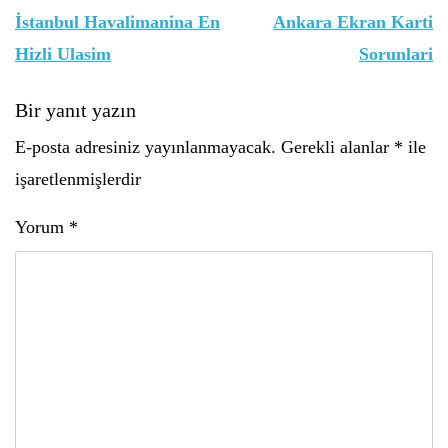
gezinmesi
İstanbul Havalimanina En
Ankara Ekran Karti
Hizli Ulasim
Sorunlari
Bir yanıt yazın
E-posta adresiniz yayınlanmayacak.
Gerekli alanlar
*
ile
işaretlenmişlerdir
Yorum
*