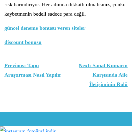
risk barındırıyor. Her adımda dikkatli olmalısınız, çünkü
kaybetmenin bedeli sadece para değil.
güncel deneme bonusu veren siteler
discount bonusu
Yazı
Previous:
Tapu
Next:
Sanal Kumarın
gezinmesi
Araştırması Nasıl Yapılır
Karşısında Aile
İletişiminin Rolü