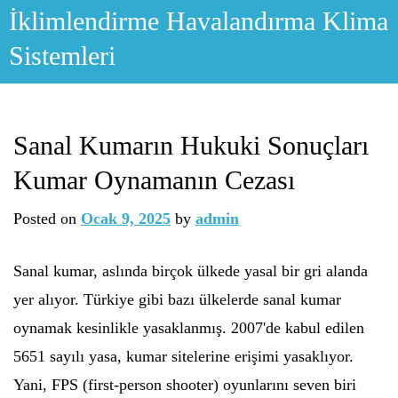
Skip
İklimlendirme Havalandırma Klima
to
Sistemleri
content
Sanal Kumarın Hukuki Sonuçları
Kumar Oynamanın Cezası
Posted on
Ocak 9, 2025
by
admin
Sanal kumar, aslında birçok ülkede yasal bir gri alanda
yer alıyor. Türkiye gibi bazı ülkelerde sanal kumar
oynamak kesinlikle yasaklanmış. 2007'de kabul edilen
5651 sayılı yasa, kumar sitelerine erişimi yasaklıyor.
Yani, FPS (first-person shooter) oyunlarını seven biri