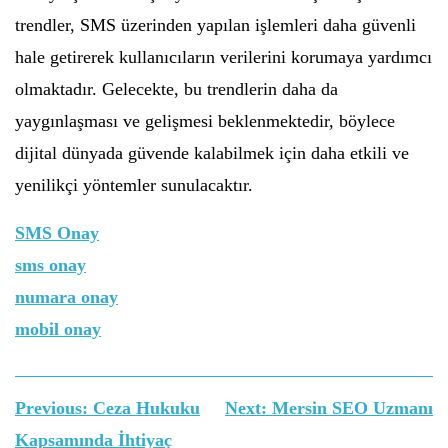
trendler, SMS üzerinden yapılan işlemleri daha güvenli
hale getirerek kullanıcıların verilerini korumaya yardımcı
olmaktadır. Gelecekte, bu trendlerin daha da
yaygınlaşması ve gelişmesi beklenmektedir, böylece
dijital dünyada güvende kalabilmek için daha etkili ve
yenilikçi yöntemler sunulacaktır.
SMS Onay
sms onay
numara onay
mobil onay
Yazı
Previous:
Ceza Hukuku
Next:
Mersin SEO Uzmanı
gezinmesi
Kapsamında İhtiyaç