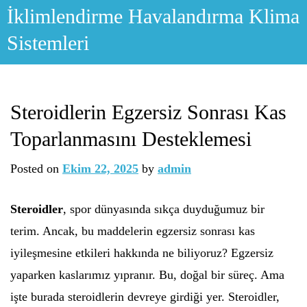
Skip
İklimlendirme Havalandırma Klima
to
Sistemleri
content
Steroidlerin Egzersiz Sonrası Kas
Toparlanmasını Desteklemesi
Posted on
Ekim 22, 2025
by
admin
Steroidler
, spor dünyasında sıkça duyduğumuz bir
terim. Ancak, bu maddelerin egzersiz sonrası kas
iyileşmesine etkileri hakkında ne biliyoruz? Egzersiz
yaparken kaslarımız yıpranır. Bu, doğal bir süreç. Ama
işte burada steroidlerin devreye girdiği yer. Steroidler,