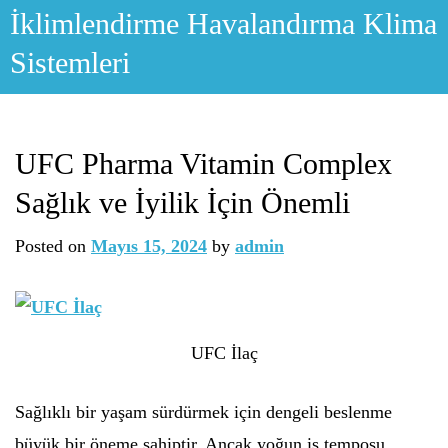
Skip
İklimlendirme Havalandırma Klima
to
Sistemleri
content
UFC Pharma Vitamin Complex
Sağlık ve İyilik İçin Önemli
Posted on
Mayıs 15, 2024
by
admin
UFC İlaç
Sağlıklı bir yaşam sürdürmek için dengeli beslenme
büyük bir öneme sahiptir. Ancak yoğun iş temposu,