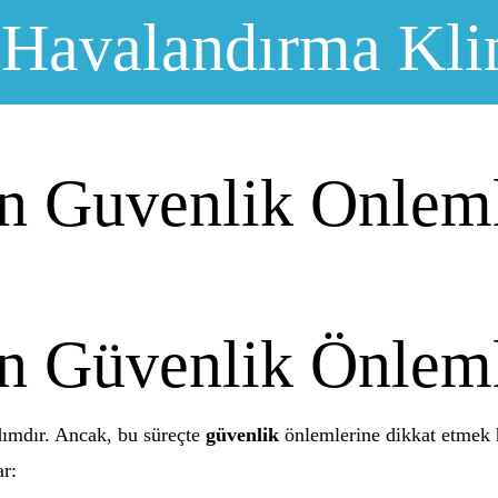
 Havalandırma Kli
en Guvenlik Onleml
en Güvenlik Önleml
adımdır. Ancak, bu süreçte
güvenlik
önlemlerine dikkat etmek h
ar: