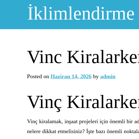
Skip
İklimlendirme
to
content
Vinc Kiralark
Posted on
Haziran 14, 2026
by
admin
Vinç Kiralark
Vinç kiralamak, inşaat projeleri için önemli bir 
nelere dikkat etmelisiniz? İşte bazı önemli noktal