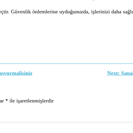
çtir. Güvenlik önlemlerine uyduğunuzda, işlerinizi daha sağlık
asvurmalisiniz
Next:
Sana
lar
*
ile işaretlenmişlerdir