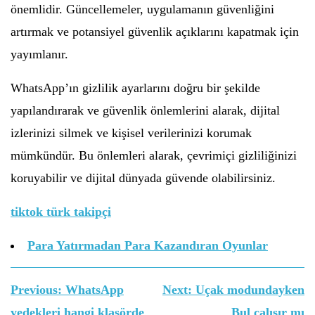
önemlidir. Güncellemeler, uygulamanın güvenliğini
artırmak ve potansiyel güvenlik açıklarını kapatmak için
yayımlanır.
WhatsApp’ın gizlilik ayarlarını doğru bir şekilde
yapılandırarak ve güvenlik önlemlerini alarak, dijital
izlerinizi silmek ve kişisel verilerinizi korumak
mümkündür. Bu önlemleri alarak, çevrimiçi gizliliğinizi
koruyabilir ve dijital dünyada güvende olabilirsiniz.
tiktok türk takipçi
Para Yatırmadan Para Kazandıran Oyunlar
Yazı
Previous:
WhatsApp
Next:
Uçak modundayken
gezinmesi
yedekleri hangi klasörde
Bul çalışır mı