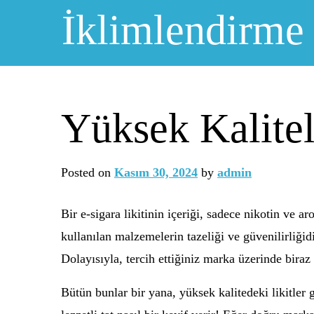
Skip
İklimlendirme
to
content
Yüksek Kalitel
Posted on
Kasım 30, 2024
by
admin
Bir e-sigara likitinin içeriği, sadece nikotin ve a
kullanılan malzemelerin tazeliği ve güvenilirliğidir
Dolayısıyla, tercih ettiğiniz marka üzerinde biraz
Bütün bunlar bir yana, yüksek kalitedeki likitler 