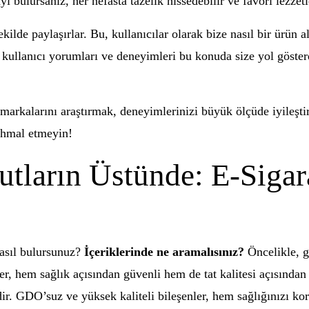
yı bulursanız, her nefasta tazelik hissedebilir ve favori lezzetl
şekilde paylaşırlar. Bu, kullanıcılar olarak bize nasıl bir ürü
kullanıcı yorumları ve deneyimleri bu konuda size yol göstereb
t markalarını araştırmak, deneyimlerinizi büyük ölçüde iyileştire
ihmal etmeyin!
ların Üstünde: E-Sigara
 nasıl bulursunuz?
İçeriklerinde ne aramalısınız?
Öncelikle, gü
er, hem sağlık açısından güvenli hem de tat kalitesi açısından 
ir. GDO’suz ve yüksek kaliteli bileşenler, hem sağlığınızı kor