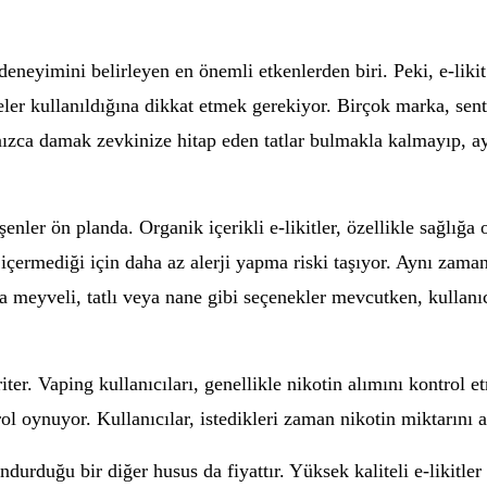
 deneyimini belirleyen en önemli etkenlerden biri. Peki, e-likit
ler kullanıldığına dikkat etmek gerekiyor. Birçok marka, sente
alnızca damak zevkinize hitap eden tatlar bulmakla kalmayıp, 
şenler ön planda. Organik içerikli e-likitler, özellikle sağlığa 
içermediği için daha az alerji yapma riski taşıyor. Aynı zam
a meyveli, tatlı veya nane gibi seçenekler mevcutken, kullanıc
ter. Vaping kullanıcıları, genellikle nikotin alımını kontrol e
rol oynuyor. Kullanıcılar, istedikleri zaman nikotin miktarını 
urduğu bir diğer husus da fiyattır. Yüksek kaliteli e-likitler 