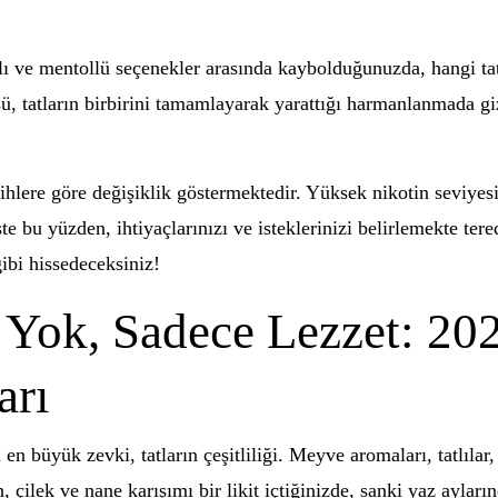
ı ve mentollü seçenekler arasında kaybolduğunuzda, hangi tatl
sü, tatların birbirini tamamlayarak yarattığı harmanlanmada giz
cihlere göre değişiklik göstermektedir. Yüksek nikotin seviyesi 
şte bu yüzden, ihtiyaçlarınızı ve isteklerinizi belirlemekte te
ibi hissedeceksiniz!
 Yok, Sadece Lezzet: 20
arı
en büyük zevki, tatların çeşitliliği. Meyve aromaları, tatlılar,
çilek ve nane karışımı bir likit içtiğinizde, sanki yaz ayların