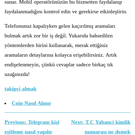
sunar. Mobil operatörünüzün bu hizmetten faydalanıp
faydalanmadığını kontrol edin ve gerekirse etkinleştirin.
Telefonunuz kapalıyken gelen kaçırılmış aramaları
bulmak artık zor bir iş değil. Yukarıda bahsedilen
yöntemlerden birini kullanarak, merak ettiğiniz
aramaların detaylarına kolayca erişebilirsiniz. Artık
endişelenmeyin, çünkü cevaplar sadece birkaç tık
uzağınızda!
takipçi almak
Coin Nasıl Alınır
Yazı
Previous:
Telegram kişi
Next:
T.C Yabanci kimlik
gezinmesi
eşitleme nasıl yapılır
numarası ne demek