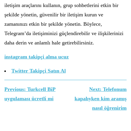
iletişim araçlarını kullanın, grup sohbetlerini etkin bir
şekilde yönetin, güvenilir bir iletişim kurun ve
zamanınızı etkin bir şekilde yönetin. Böylece,
Telegram’da iletişiminizi güçlendirebilir ve ilişkilerinizi
daha derin ve anlamlı hale getirebilirsiniz.
instagram takipçi alma ucuz
Twitter Takipçi Satın Al
Yazı
Previous:
Turkcell BiP
Next:
Telefonum
gezinmesi
uygulaması ücretli mi
kapalıyken kim aramış
nasıl öğrenirim